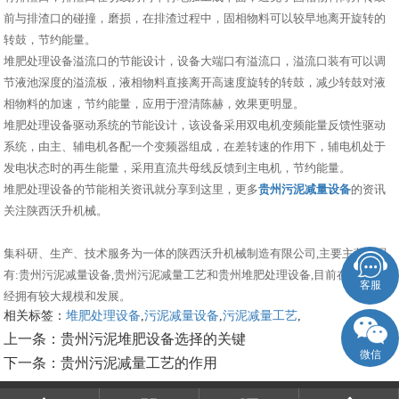
前与排渣口的碰撞，磨损，在排渣过程中，固相物料可以较早地离开旋转的
转鼓，节约能量。
堆肥处理设备溢流口的节能设计，设备大端口有溢流口，溢流口装有可以调
节液池深度的溢流板，液相物料直接离开高速度旋转的转鼓，减少转鼓对液
相物料的加速，节约能量，应用于澄清陈赫，效果更明显。
堆肥处理设备驱动系统的节能设计，该设备采用双电机变频能量反馈性驱动
系统，由主、辅电机各配一个变频器组成，在差转速的作用下，辅电机处于
发电状态时的再生能量，采用直流共母线反馈到主电机，节约能量。
堆肥处理设备的节能相关资讯就分享到这里，更多
贵州污泥减量设备
的资讯
关注陕西沃升机械。
集科研、生产、技术服务为一体的陕西沃升机械制造有限公司,主要主营产品
有:贵州污泥减量设备,贵州污泥减量工艺和贵州堆肥处理设备,目前在市场上已
客服
经拥有较大规模和发展。
相关标签：
堆肥处理设备
,
污泥减量设备
,
污泥减量工艺
,
上一条：
贵州污泥堆肥设备选择的关键
微信
下一条：
贵州污泥减量工艺的作用