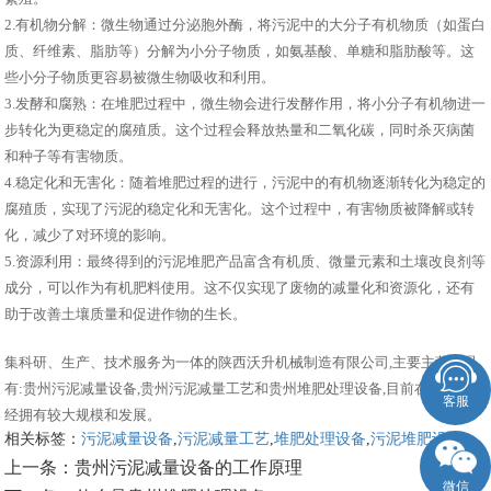
2.有机物分解：微生物通过分泌胞外酶，将污泥中的大分子有机物质（如蛋白
质、纤维素、脂肪等）分解为小分子物质，如氨基酸、单糖和脂肪酸等。这
些小分子物质更容易被微生物吸收和利用。
3.发酵和腐熟：在堆肥过程中，微生物会进行发酵作用，将小分子有机物进一
步转化为更稳定的腐殖质。这个过程会释放热量和二氧化碳，同时杀灭病菌
和种子等有害物质。
4.稳定化和无害化：随着堆肥过程的进行，污泥中的有机物逐渐转化为稳定的
腐殖质，实现了污泥的稳定化和无害化。这个过程中，有害物质被降解或转
化，减少了对环境的影响。
5.资源利用：最终得到的污泥堆肥产品富含有机质、微量元素和土壤改良剂等
成分，可以作为有机肥料使用。这不仅实现了废物的减量化和资源化，还有
助于改善土壤质量和促进作物的生长。
集科研、生产、技术服务为一体的陕西沃升机械制造有限公司,主要主营产品
有:贵州污泥减量设备,贵州污泥减量工艺和贵州堆肥处理设备,目前在市场上已
客服
经拥有较大规模和发展。
相关标签：
污泥减量设备
,
污泥减量工艺
,
堆肥处理设备
,
污泥堆肥设备
,
上一条：
贵州污泥减量设备的工作原理
微信