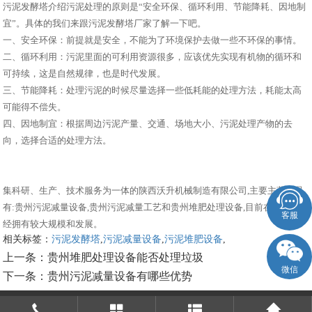
污泥发酵塔介绍污泥处理的原则是“安全环保、循环利用、节能降耗、因地制
宜”。具体的我们来跟污泥发酵塔厂家了解一下吧。
一、安全环保：前提就是安全，不能为了环境保护去做一些不环保的事情。
二、循环利用：污泥里面的可利用资源很多，应该优先实现有机物的循环和
可持续，这是自然规律，也是时代发展。
三、节能降耗：处理污泥的时候尽量选择一些低耗能的处理方法，耗能太高
可能得不偿失。
四、因地制宜：根据周边污泥产量、交通、场地大小、污泥处理产物的去
向，选择合适的处理方法。
集科研、生产、技术服务为一体的陕西沃升机械制造有限公司,主要主营产品
有:贵州污泥减量设备,贵州污泥减量工艺和贵州堆肥处理设备,目前在市场上已
客服
经拥有较大规模和发展。
相关标签：
污泥发酵塔
,
污泥减量设备
,
污泥堆肥设备
,
上一条：
贵州堆肥处理设备能否处理垃圾
微信
下一条：
贵州污泥减量设备有哪些优势