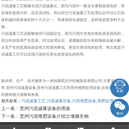
污泥减量工艺能够实现污泥减量化，因为污泥中一般含水量都是很高的，而
且体积是很大的，还呈流动性。所以经过污泥减量工艺处理以后可以让它的
体积减到原来体积的十几分之一。有液体转化成固态，这样也就更加利于运
输。
污泥减量工艺还能够使得污泥稳定化，因为污泥中含有的有机质是很高的，
所以特别容易产生恶臭。经过处理以后，易腐败的部分有机物就会被分解，
从而产生的恶臭味就会很大程度的降低。更加方便后续的处理。再次就是污
泥减量工艺可以实现污泥的无害化就资源化的利用。
集科研、生产、技术服务为一体的陕西沃升机械制造有限公司,主要主营产品
有:贵州污泥减量设备,贵州污泥减量工艺和贵州堆肥处理设备,目前在市场上已
客服
经拥有较大规模和发展。
相关标签：
污泥减量工艺
,
污泥减量设备
,
污泥堆肥设备
,
堆肥处理设备
,
上一条：
贵州污泥减量设备的用途
微信
下一条：
贵州污泥堆肥设备介绍土壤微生物