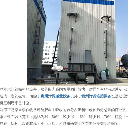
些年来比较畅销的设备，那是因为我国发展的比较快，这样产生的污泥以及污
造成一定的破坏。而除了
贵州污泥减量设备
以外，
贵州污泥堆肥设备
也是处理
机肥利用率是什么。
利用率是指当季作物从所施肥料中吸收的养分占肥料中该种养分总量的百分数
率大致在以下范围：氮肥为30—50%，磷肥10—15%，钾肥40—70%。植
存在，这种土壤仍将成为不毛之地。所以植物需要的营养还是需要均衡的。