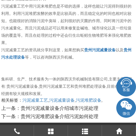
污泥减量工艺中用污泥来堆肥也是不错的选择，这样也能让污泥得到很好的
利用。利用污泥堆肥发酵的效率是比较高的，而且稳定化的时间也相对比较
短。也能很好的消除污泥中臭味，起到很好的灭菌的作用。同时将污泥中的
污水减量化。而且污泥成品还可以用来修复盐碱地、城市绿化以及一些垃圾
场的覆盖等。而且在处理的过程中还会衍生出蚯蚓生物堆肥等来强化堆肥效
果。
污泥减量工艺的资讯就分享到这里，如果想购买
贵州污泥减量设备
以及
贵州
污水处理设备
等，可以咨询陕西沃升机械。
集科研、生产、技术服务为一体的陕西沃升机械制造有限公司,主要主营产品
有:贵州污泥减量设备,贵州污泥减量工艺和贵州堆肥处理设备,目前在市场上已
客服
经拥有较大规模和发展。
相关标签：
污泥减量工艺
,
污泥减量设备
,
污泥堆肥设备
,
上一条：
贵州污泥减量设备介绍城市污泥处理
微信
下一条：
贵州污泥堆肥设备介绍污泥如何处理