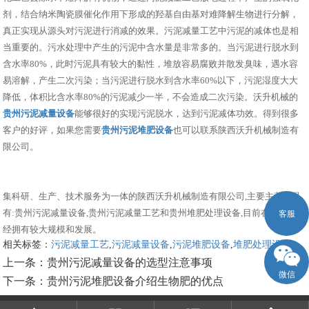
剂，结合纳米陶瓷膜催化作用下形成的羟基自由基对难降解生物进行分解，
真正实现从源头对污泥进行消减的效果。污泥减量工艺中污泥的减体也是相
当重要的。污水处理中产生的污泥中含水量是非常多的。当污泥进行脱水到
含水率80%，此时污泥具有较大的黏性，堆放容易腐败并散发臭味，遇水容
易溶解，产生二次污染；当污泥进行脱水到含水率60%以下，污泥湿度大大
降低，体积比含水率80%的污泥减少一半，不会造成二次污染。沃升机械的
贵州污泥减量设备
能够很好的实现污泥脱水，达到污泥减体功效。得到很多
客户的好评，如果您需要
贵州污泥堆肥设备
也可以联系陕西沃升机械制造有
限公司。
集科研、生产、技术服务为一体的陕西沃升机械制造有限公司,主要主营产品
有:贵州污泥减量设备,贵州污泥减量工艺和贵州堆肥处理设备,目前在市场上已
客服
经拥有较大规模和发展。
相关标签：
污泥减量工艺
,
污泥减量设备
,
污泥堆肥设备
,
堆肥处理设备
,
上一条：
贵州污泥减量设备的选型注意事项
微信
下一条：
贵州污泥堆肥设备介绍生物肥的优点