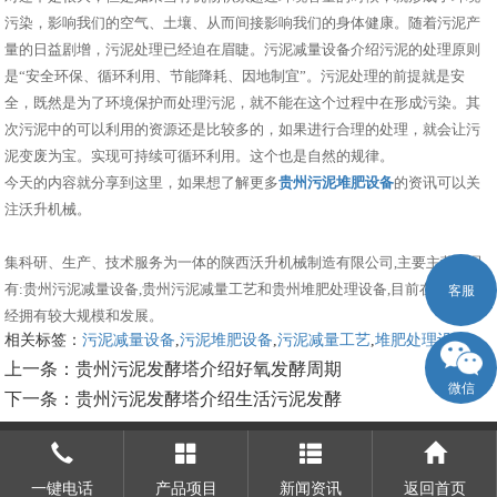
污染，影响我们的空气、土壤、从而间接影响我们的身体健康。随着污泥产
量的日益剧增，污泥处理已经迫在眉睫。污泥减量设备介绍污泥的处理原则
是“安全环保、循环利用、节能降耗、因地制宜”。污泥处理的前提就是安
全，既然是为了环境保护而处理污泥，就不能在这个过程中在形成污染。其
次污泥中的可以利用的资源还是比较多的，如果进行合理的处理，就会让污
泥变废为宝。实现可持续可循环利用。这个也是自然的规律。
今天的内容就分享到这里，如果想了解更多
贵州污泥堆肥设备
的资讯可以关
注沃升机械。
集科研、生产、技术服务为一体的陕西沃升机械制造有限公司,主要主营产品
有:贵州污泥减量设备,贵州污泥减量工艺和贵州堆肥处理设备,目前在市场上已
客服
经拥有较大规模和发展。
相关标签：
污泥减量设备
,
污泥堆肥设备
,
污泥减量工艺
,
堆肥处理设备
,
上一条：
贵州污泥发酵塔介绍好氧发酵周期
微信
下一条：
贵州污泥发酵塔介绍生活污泥发酵
一键电话
产品项目
新闻资讯
返回首页