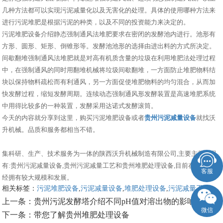
几种方法都可以实现污泥减量化以及无害化的处理。具体的使用哪种方法来
进行污泥堆肥是根据污泥的种类，以及不同的投资能力来决定的。
污泥堆肥设备介绍静态强制通风法堆肥要求在密闭的发酵池内进行。池形有
方形、圆形、矩形、倒锥形等。发酵池池形的选择由进出料的方式所决定。
间歇翻堆强制通风法堆肥就是对高有机质含量的垃圾在利用堆肥法处理过程
中，在强制通风的同时用翻堆机械将垃圾间歇翻堆，一方面防止堆肥物料结
块以保持物料疏松而有利通风，另一方面促使堆肥物料的均匀混合，从而加
快发酵过程，缩短发酵周期。连续动态强制通风形发酵装置是高速堆肥系统
中用得比较多的一种装置，发酵采用达诺式发酵滚筒。
今天的内容就分享到这里，购买污泥堆肥设备或者
贵州污泥减量设备
就找沃
升机械。品质和服务都相当不错。
集科研、生产、技术服务为一体的陕西沃升机械制造有限公司,主要主营产品
有:贵州污泥减量设备,贵州污泥减量工艺和贵州堆肥处理设备,目前在市场上已
客服
经拥有较大规模和发展。
相关标签：
污泥堆肥设备
,
污泥减量设备
,
堆肥处理设备
,
污泥减量工艺
,
上一条：
贵州污泥发酵塔介绍不同pH值对溶出物的影响
微信
下一条：
带您了解贵州堆肥处理设备