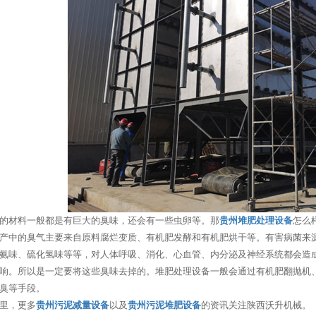
的材料一般都是有巨大的臭味，还会有一些虫卵等。那
贵州堆肥处理设备
怎么
产中的臭气主要来自原料腐烂变质、有机肥发酵和有机肥烘干等。有害病菌来
氨味、硫化氢味等等，对人体呼吸、消化、心血管、内分泌及神经系统都会造
响。所以是一定要将这些臭味去掉的。堆肥处理设备一般会通过有机肥翻抛机
臭等手段。
里，更多
贵州污泥减量设备
以及
贵州污泥堆肥设备
的资讯关注陕西沃升机械。