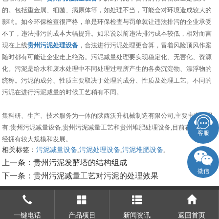
的。包括重金属、细菌、病原体等，如处理不当，可能会对环境造成较大的
影响。如今环保检查很严格，单是环保检查与罚单就让违法排污的企业承受
不了，违法排污的成本大幅提升。如果说以前违法排污成本较低，相对而言
现在上线
贵州污泥处理设备
，合法进行污泥处理更合算，冒着风险顶风作案
随时都有可能让企业走上绝路。污泥减量处理要实现稳定化、无害化、资源
化。污泥是给水和废水处理中不同处理过程所产生的各类沉淀物、漂浮物的
统称。污泥的成分、性质主要取决于处理的成分、性质及处理工艺。不同的
污泥在进行污泥减量的时候工艺稍有不同。
集科研、生产、技术服务为一体的陕西沃升机械制造有限公司,主要主营产品
有:贵州污泥减量设备,贵州污泥减量工艺和贵州堆肥处理设备,目前在市场上已
客服
经拥有较大规模和发展。
相关标签：
污泥减量设备
,
污泥处理设备
,
污泥堆肥设备
,
上一条：
贵州污泥发酵塔的结构组成
微信
下一条：
贵州污泥减量工艺对污泥的处理效果
一键电话
产品项目
新闻资讯
返回首页