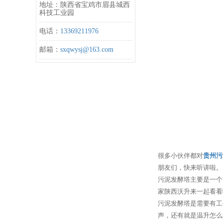
地址：陕西省宝鸡市眉县城西
科技工业园
电话：
13369211976
邮箱：
sxqwysj@163.com
很多小伙伴都对
贵州污
朋友们，快来听讲啦。
污泥发酵塔主要是一个
家陕西沃升来一起看看
污泥发酵塔是需要有工
声，还有就是温升怎么