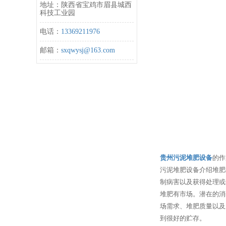
地址：陕西省宝鸡市眉县城西
科技工业园
电话：
13369211976
邮箱：
sxqwysj@163.com
贵州污泥堆肥设备
的作
污泥堆肥设备介绍堆肥
制病害以及获得处理或
堆肥有市场。潜在的消
场需求、堆肥质量以及
到很好的贮存。